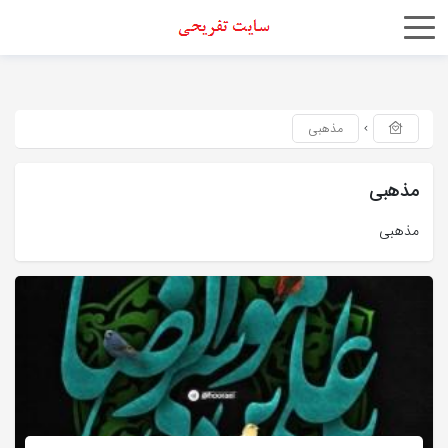
اشتراک
گذاری
با
مذهبی
استفاده
از
مذهبی
روش‌های
مذهبی
زیر
می‌توانید
این
صفحه
را
با
دوستان
خود