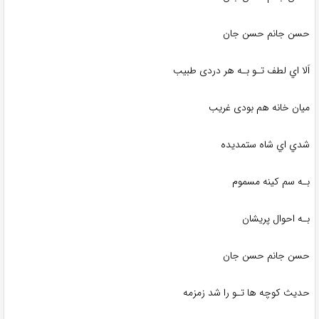
حسن جانم حسن جان
اَلا اي لطف تـو بـه هر دردی طبیب
میان خانه هم بودی غریب
شدي اي شاه ستمدیده
بـه سم کینه مسموم
بـه احوال پریشان
حسن جانم حسن جان
حدیث کوچه ها تـو را شد زمزمه