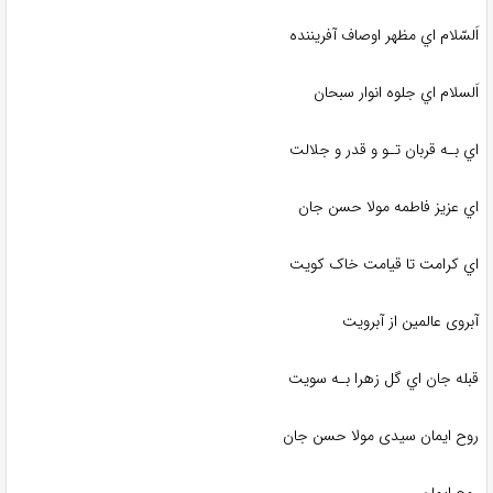
اَلسّلام اي مظهر اوصاف آفريننده
اَلسلام اي جلوه انوار سبحان
اي بـه قربان تـو و قدر و جلالت
اي عزیز فاطمه مولا حسن جان
اي کرامت تا قیامت خاک کویت
آبروی عالمین از آبرویت
قبله جان اي گل زهرا بـه سویت
روح ایمان سیدی مولا حسن جان
روح ایمان