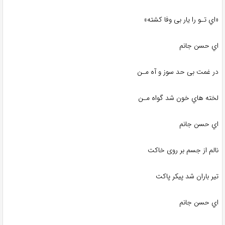
«اي تـو را یار بی وفا کشته»
اي حسن جانم
در غمت بی حد سوز و آه مـن
لخته هاي خون شد گواه‌ مـن
اي حسن جانم
نالم از جسم بر روی خاکت
تیر باران شد پیکر پاکت
اي حسن جانم