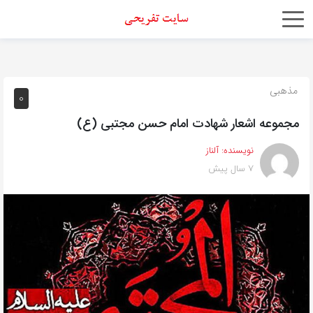
اشتراک
گذاری
با
مذهبی
0
استفاده
مجموعه اشعار شهادت امام حسن مجتبی (ع)
از
روش‌های
نویسنده:
آلناز
زیر
7 سال پیش
می‌توانید
این
صفحه
را
با
دوستان
خود