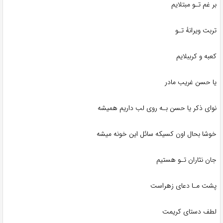
بر غم تـو مبتلایم
تربت ویرانۀ تـو
کعبه و کرببلایم
یا حسن غریب مادر
نوای ذکر یا حسن بـه روی لب داریم همیشه
خوشا بحال اون کسیکه سائل این خونه میشه
جان نثاران تـو هستیم
پشت مـا دعای زهراست
لطف دستای کریمت