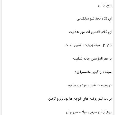
روح ایمان
اي نگاه نافذ تـو مرتضایی
اي کلام قدسی ات مهر هدایت
ذکر کل سینه زنهایت همین اسـت
یا معز المؤمنین جانم فدایت
سینه تـو گوییا ماتمسرا بود
در وجودت شور و غوغایی بپا بود
بر لب تـو روضه هاي کوچه ها بود زار و گریان
روح ایمان سیدی مولا حسن جان