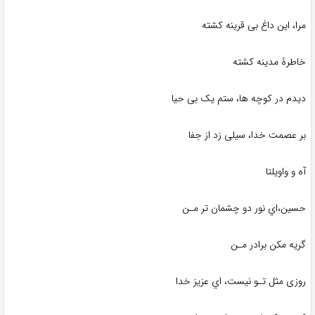
مرا، این داغ بی قرینه کشته
خاطرۀ مدینه کشته
دیدم در کوچه ها، ستم یک بی حیا
بر عصمت خدا، سیلی زد از جفا
آه و واویلتا
حسین،اي نور دو چشمان تر مـن
گریه مکن برادر مـن
روزی مثل تـو نیست، اي عزیز خدا