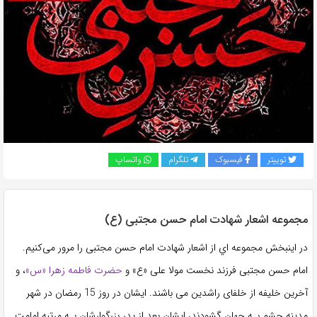
به
اشتراک
بگذارید.
کپی
لینک
توییتر
فیسبوک
تلگرام
واتساپ
مجموعه اشعار شهادت امام حسن مجتبی (ع)
در اینبخش مجموعه اي از اشعار شهادت امام حسن مجتبی را مرور می‌کنیم.
امام حسن مجتبی فرزند نخست مولا علی «ع» و
حضرت فاطمه زهرا «س»
، و
آخرین خلیفه از خلفای راشدین می باشند. ایشان در روز 15 رمضان در شهر
مدینه چشم بـه جهان گشودند، ایشان بعد از پدر بزرگوارشان بـه مرتبه امامت