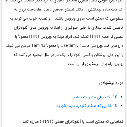
آنفولانزای خوکی بسیار مسری است و از فردی به فرد دیگر سرایت می کند. اما
اقدامات ساده بهداشتی – مانند شستن صحیح دست ها، دست نزدن به
سطوحی که ممکن است حاوی ویروس باشند – و تغذیه خوب می تواند به
کاهش شدت بیماری یا حتی جلوگیری از ابتلا به ویروس های آنفولانزای
فصلی از جمله H1N1 کمک کند. افراد مبتلا به ویروس H1N1 معمولاً با
داروهای ضد ویروسی مانند Oseltamivir یا معمولاً Tamiflu درمان می شوند.
با این حال، پزشکان واکسن آنفولانزا را یک بار در سال توصیه می کنند که
بهترین راه برای پیشگیری از آن است.
موارد پیشنهادی
10 نکته برای مدیریت خشم
10 غذایی که هنگام گلودرد باید بخورید
غذاهایی که ممکن است با آنفولانزای فصلی (H1N1) مبارزه کنند