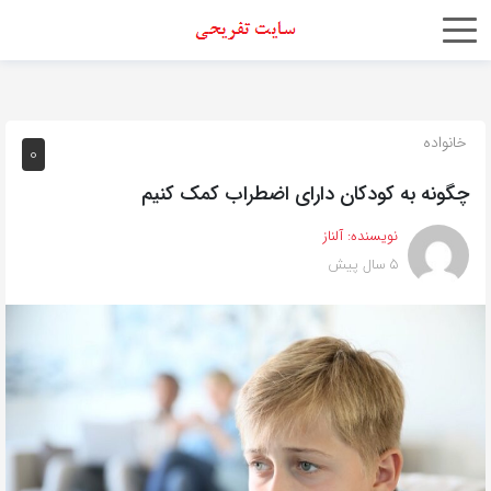
اشتراک
گذاری
با
خانواده
0
استفاده
چگونه به کودکان دارای اضطراب کمک کنیم
از
روش‌های
نویسنده:
آلناز
زیر
5 سال پیش
می‌توانید
این
صفحه
را
با
دوستان
خود