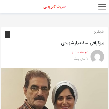
اشتراک
گذاری
با
بازیگران
0
استفاده
بیوگرافی اسفندیار شهیدی
از
روش‌های
نویسنده:
آلناز
زیر
7 سال پیش
می‌توانید
این
صفحه
را
با
دوستان
خود