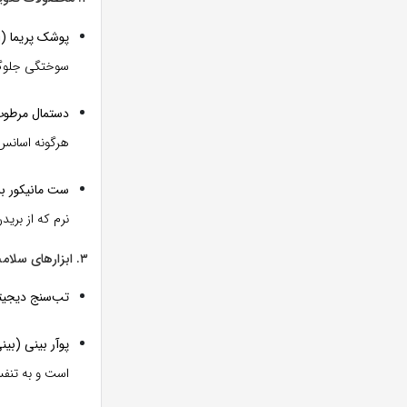
پوشک پریما (Pampers Premium Protection):
سوختگی جلوگی
دستمال مرطوب واتر 
هرگونه اسانس
ست مانیکور برند نوبی (Nuby) یا تا
نرم که از بری
۳. ابزارهای سلامت و ایمنی
تب‌سنج دیجیتال براون ( 7
پوآر بینی (بینی‌پا
است و به تنفس