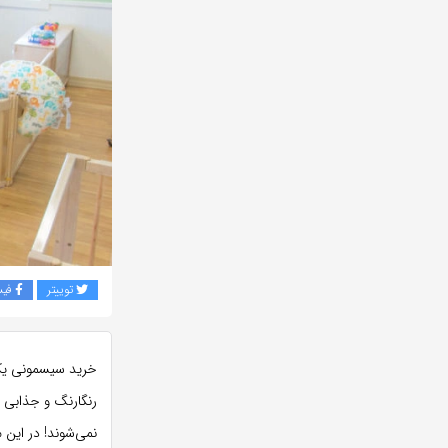
توییتر
فی
خرید سیسمونی یکی 
رنگارنگ و جذابی ا
نمی‌شوند! در این م