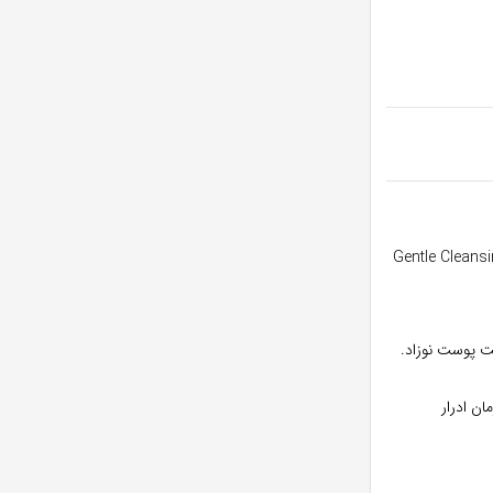
شرو در تولید محصولات ضد حساسیت؛ مدل Gentle Cleansing
ت پوست نوزاد.
ان ادرار