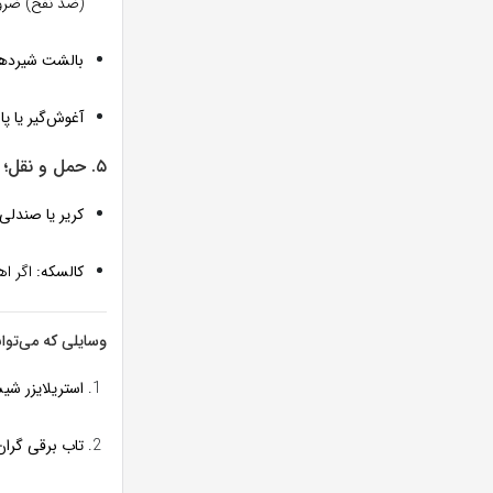
(ضد نفخ) ضر
بالشت شیرده
آغوش‌گیر یا پ
۵. حمل و نقل؛ جابه‌جایی ایمن
کریر یا صندلی 
کالسکه:
اگر اه
وسایلی که می‌توا
استریلایزر شی
تاب برقی گران