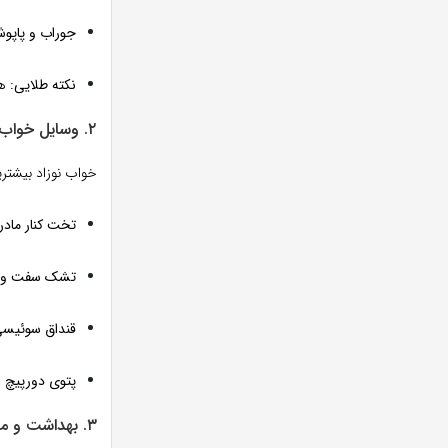
جوراب و پاپو
نکته طلایی:
هم
۲. وسایل خواب؛ امنیت و آرامش
خواب نوزاد بیشتری
تخت کنار مادر ی
تشک سفت و اس
قنداق سوئیسی
پتوی دورپیچ 
۳. بهداشت و مراقبت؛ لیست مواد ضروری