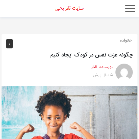
اشتراک
گذاری
با
خانواده
0
استفاده
چگونه عزت نفس در کودک ایجاد کنیم
از
روش‌های
نویسنده:
آلناز
زیر
5 سال پیش
می‌توانید
این
صفحه
را
با
دوستان
خود