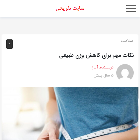
اشتراک
گذاری
با
سلامت
0
استفاده
نکات مهم برای کاهش وزن طبیعی
از
روش‌های
نویسنده:
آلناز
زیر
5 سال پیش
می‌توانید
این
صفحه
را
با
دوستان
خود